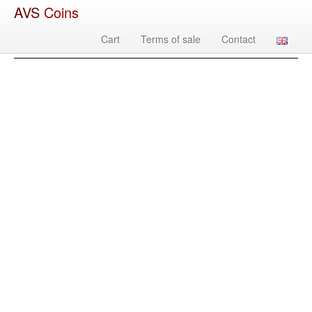
AVS
Coins
Cart
Terms of sale
Contact
Изображение
Country
Denomination
Year
Mint