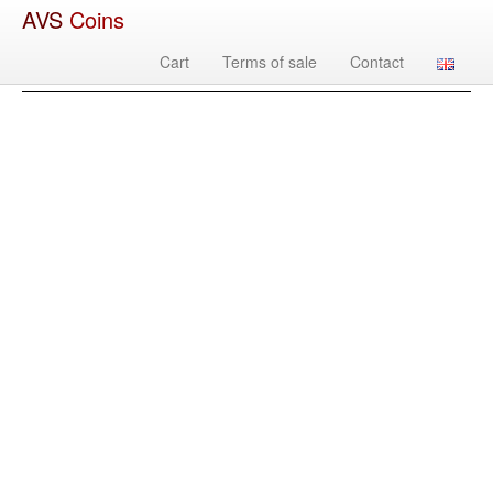
AVS
Coins
Cart
Terms of sale
Contact
Изображение
Country
Denomination
Year
Mint