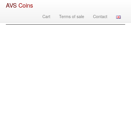
AVS
Coins
Cart
Terms of sale
Contact
Изображение
Country
Denomination
Year
Mint