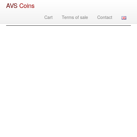
AVS
Coins
Cart
Terms of sale
Contact
Изображение
Country
Denomination
Year
Mint