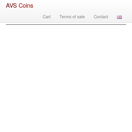
AVS
Coins
Cart
Terms of sale
Contact
Изображение
Country
Denomination
Year
Mint