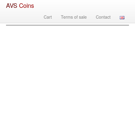
AVS
Coins
Cart
Terms of sale
Contact
Изображение
Country
Denomination
Year
Mint