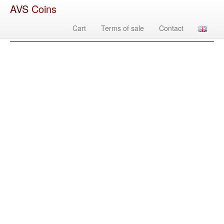
AVS
Coins
Cart
Terms of sale
Contact
Изображение
Country
Denomination
Year
Mint